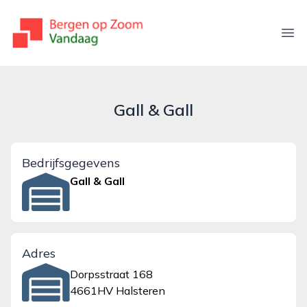
bergenopzoomvandaag.nl
Ope
Gall & Gall
Bedrijfsgegevens
Gall & Gall
Adres
Dorpsstraat 168
4661HV Halsteren