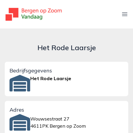
bergenopzoomvandaag.nl
Ope
Het Rode Laarsje
Bedrijfsgegevens
Het Rode Laarsje
Adres
Wouwsestraat 27
4611PK Bergen op Zoom