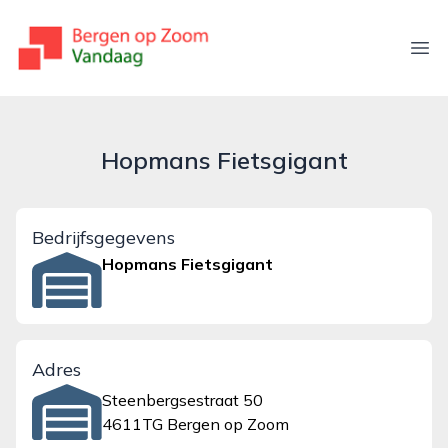
bergenopzoomvandaag.nl
Ope
Hopmans Fietsgigant
Bedrijfsgegevens
Hopmans Fietsgigant
Adres
Steenbergsestraat 50
4611TG Bergen op Zoom