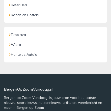
Beter Bed
Rozen en Bottels
Ekoplaza
Wibra
Hontelez Auto's
BergenOpZoomVandaag.nl
Bergen op Zoom Vandaag, is jouw bron voor het laatste
nieuws, sportnieuws, huizennieuws, artikelen, weerbericht en
meer in Bergen op Zoom!