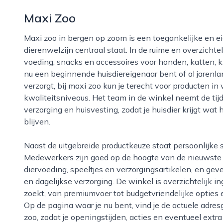
Maxi Zoo
Maxi zoo in bergen op zoom is een toegankelijke en eigentijdse dierenspeciaalzaak waar
dierenwelzijn centraal staat. In de ruime en overzichte
voeding, snacks en accessoires voor honden, katten, kn
nu een beginnende huisdiereigenaar bent of al jarenla
verzorgt, bij maxi zoo kun je terecht voor producten in
kwaliteitsniveaus. Het team in de winkel neemt de tij
verzorging en huisvesting, zodat je huisdier krijgt wat
blijven.
Naast de uitgebreide productkeuze staat persoonlijke service bij maxi zoo in bergen op zoom voorop.
Medewerkers zijn goed op de hoogte van de nieuwste
diervoeding, speeltjes en verzorgingsartikelen, en geve
en dagelijkse verzorging. De winkel is overzichtelijk i
zoekt, van premiumvoer tot budgetvriendelijke opties
Op de pagina waar je nu bent, vind je de actuele adre
zoo, zodat je openingstijden, acties en eventueel ext