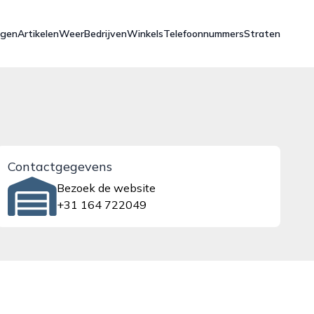
ngen
Artikelen
Weer
Bedrijven
Winkels
Telefoonnummers
Straten
Contactgegevens
Bezoek de website
+31 164 722049