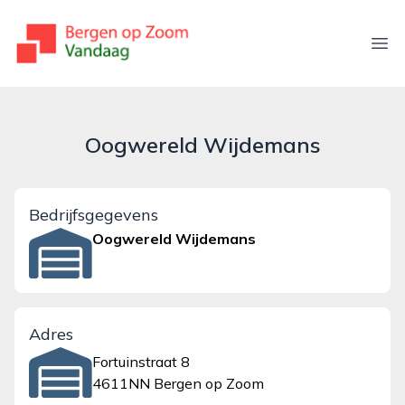
bergenopzoomvandaag.nl
Ope
Oogwereld Wijdemans
Bedrijfsgegevens
Oogwereld Wijdemans
Adres
Fortuinstraat 8
4611NN Bergen op Zoom