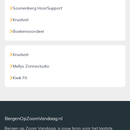
Soonenberg HoorSupport
Kruidvat
Boekenvoordeel
Kruidvat
Mellys Zonnestudio
Kwik Fit
BergenOpZoomVandaag.nl
Bergen op Zoom Vandaag, is jouw bron voor het laatste