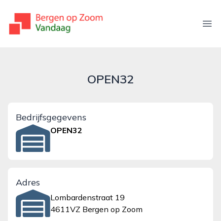
bergenopzoomvandaag.nl
Ope
OPEN32
Bedrijfsgegevens
OPEN32
Adres
Lombardenstraat 19
4611VZ Bergen op Zoom