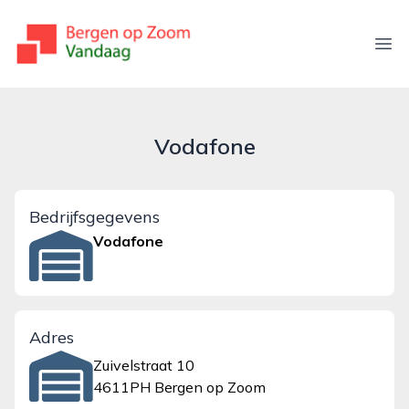
bergenopzoomvandaag.nl
Ope
Vodafone
Bedrijfsgegevens
Vodafone
Adres
Zuivelstraat 10
4611PH Bergen op Zoom