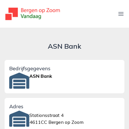
bergenopzoomvandaag.nl
Ope
ASN Bank
Bedrijfsgegevens
ASN Bank
Adres
Stationsstraat 4
4611CC Bergen op Zoom