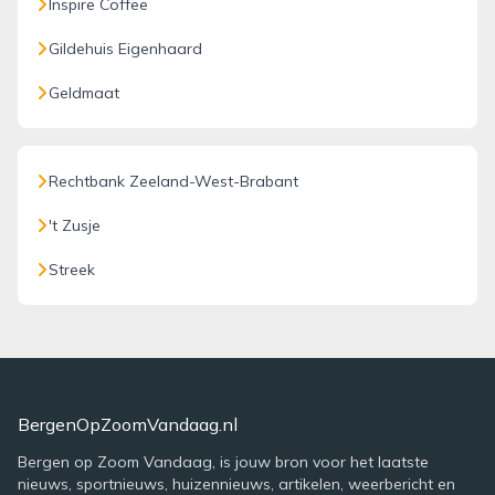
Inspire Coffee
Gildehuis Eigenhaard
Geldmaat
Rechtbank Zeeland-West-Brabant
't Zusje
Streek
BergenOpZoomVandaag.nl
Bergen op Zoom Vandaag, is jouw bron voor het laatste
nieuws, sportnieuws, huizennieuws, artikelen, weerbericht en