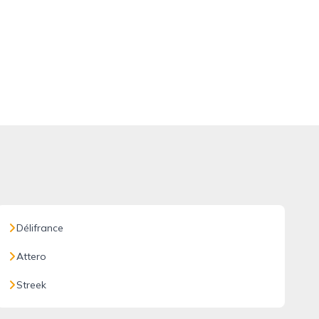
Délifrance
Attero
Streek