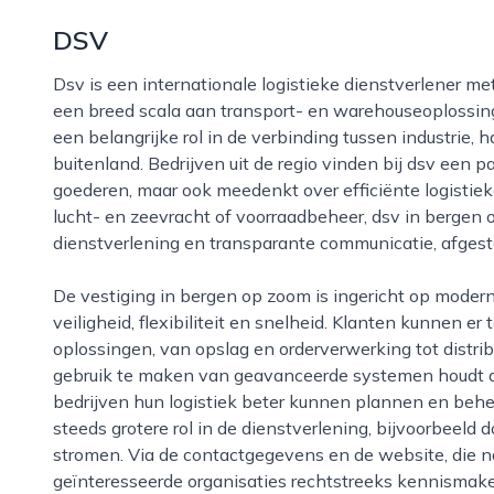
DSV
Dsv is een internationale logistieke dienstverlener met een vestiging in bergen op zoom, waar vanuit
een breed scala aan transport- en warehouseoplossin
een belangrijke rol in de verbinding tussen industrie,
buitenland. Bedrijven uit de regio vinden bij dsv een pa
goederen, maar ook meedenkt over efficiënte logistie
lucht- en zeevracht of voorraadbeheer, dsv in bergen 
dienstverlening en transparante communicatie, afges
De vestiging in bergen op zoom is ingericht op moderne logistieke eisen, met aandacht voor
veiligheid, flexibiliteit en snelheid. Klanten kunnen e
oplossingen, van opslag en orderverwerking tot distri
gebruik te maken van geavanceerde systemen houdt d
bedrijven hun logistiek beter kunnen plannen en beh
steeds grotere rol in de dienstverlening, bijvoorbeeld 
stromen. Via de contactgegevens en de website, die 
geïnteresseerde organisaties rechtstreeks kennismak