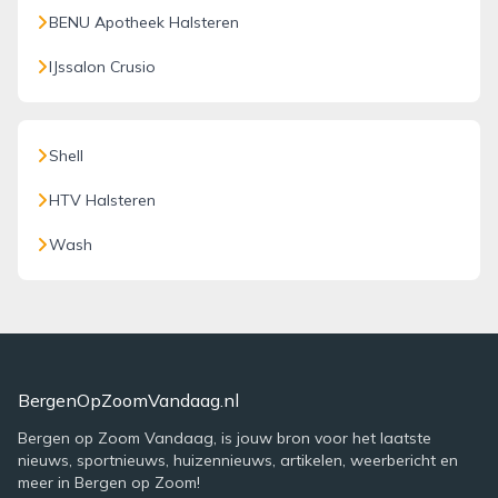
BENU Apotheek Halsteren
IJssalon Crusio
Shell
HTV Halsteren
Wash
BergenOpZoomVandaag.nl
Bergen op Zoom Vandaag, is jouw bron voor het laatste
nieuws, sportnieuws, huizennieuws, artikelen, weerbericht en
meer in Bergen op Zoom!