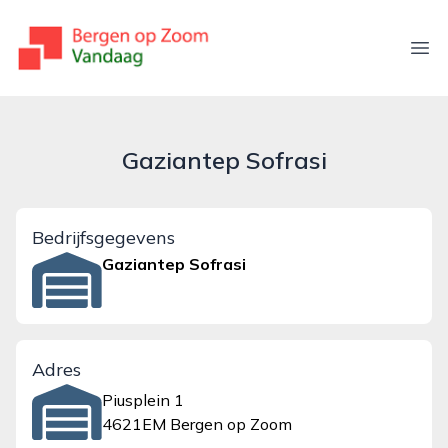
bergenopzoomvandaag.nl
Ope
Gaziantep Sofrasi
Bedrijfsgegevens
Gaziantep Sofrasi
Adres
Piusplein 1
4621EM Bergen op Zoom