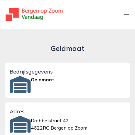
bergenopzoomvandaag.nl
Ope
Geldmaat
Bedrijfsgegevens
Geldmaat
Adres
Drebbelstraat 42
4622RC Bergen op Zoom