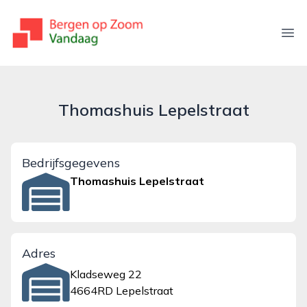
bergenopzoomvandaag.nl
Ope
Thomashuis Lepelstraat
Bedrijfsgegevens
Thomashuis Lepelstraat
Adres
Kladseweg 22
4664RD Lepelstraat