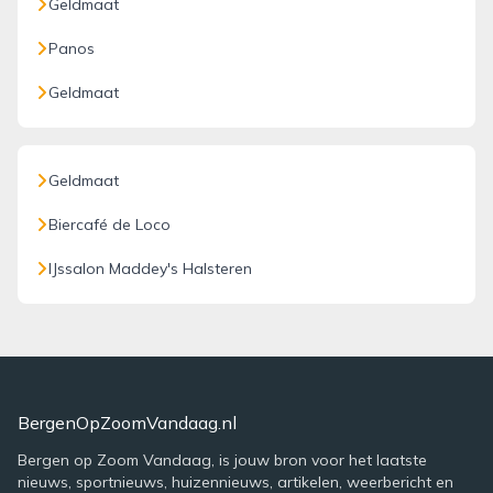
Geldmaat
Panos
Geldmaat
Geldmaat
Biercafé de Loco
IJssalon Maddey's Halsteren
BergenOpZoomVandaag.nl
Bergen op Zoom Vandaag, is jouw bron voor het laatste
nieuws, sportnieuws, huizennieuws, artikelen, weerbericht en