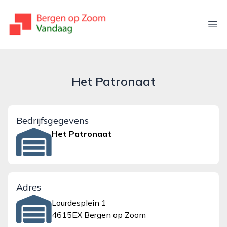
bergenopzoomvandaag.nl
Ope
Het Patronaat
Bedrijfsgegevens
Het Patronaat
Adres
Lourdesplein 1
4615EX Bergen op Zoom