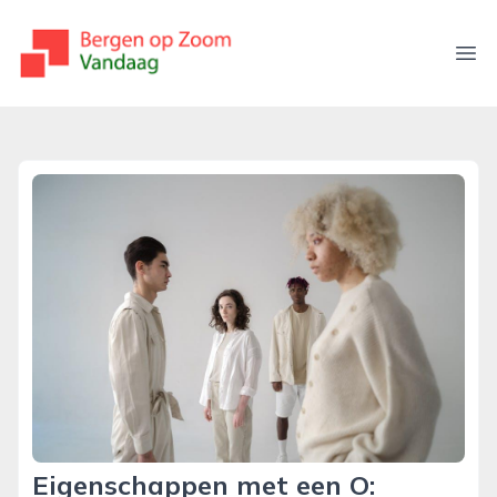
bergenopzoomvandaag.nl
Ope
Eigenschappen met een O: