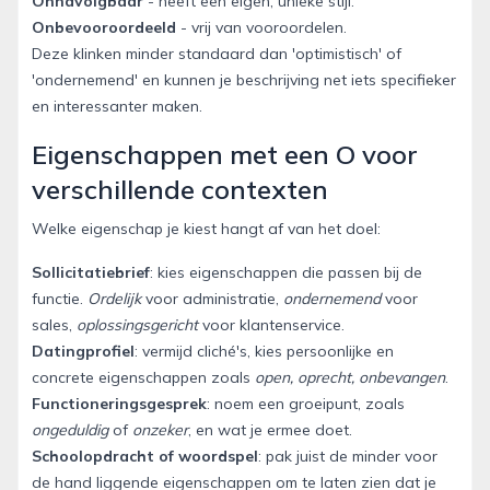
Onnavolgbaar
- heeft een eigen, unieke stijl.
Onbevooroordeeld
- vrij van vooroordelen.
Deze klinken minder standaard dan 'optimistisch' of
'ondernemend' en kunnen je beschrijving net iets specifieker
en interessanter maken.
Eigenschappen met een O voor
verschillende contexten
Welke eigenschap je kiest hangt af van het doel:
Sollicitatiebrief
: kies eigenschappen die passen bij de
functie.
Ordelijk
voor administratie,
ondernemend
voor
sales,
oplossingsgericht
voor klantenservice.
Datingprofiel
: vermijd cliché's, kies persoonlijke en
concrete eigenschappen zoals
open, oprecht, onbevangen
.
Functioneringsgesprek
: noem een groeipunt, zoals
ongeduldig
of
onzeker
, en wat je ermee doet.
Schoolopdracht of woordspel
: pak juist de minder voor
de hand liggende eigenschappen om te laten zien dat je