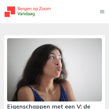
bergenopzoomvandaag.nl
Ope
Eigenschappen met een V: de