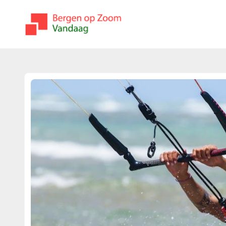
bergenopzoomvandaag.nl