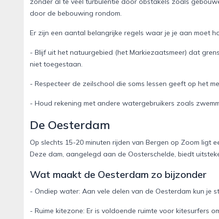
zonder al te veel turbulentie door obstakels zoals gebouwe
door de bebouwing rondom.
Er zijn een aantal belangrijke regels waar je je aan moet 
- Blijf uit het natuurgebied (het Markiezaatsmeer) dat gren
niet toegestaan.
- Respecteer de zeilschool die soms lessen geeft op het mee
- Houd rekening met andere watergebruikers zoals zwemme
De Oesterdam
Op slechts 15-20 minuten rijden van Bergen op Zoom ligt e
Deze dam, aangelegd aan de Oosterschelde, biedt uitsteken
Wat maakt de Oesterdam zo bijzonder
- Ondiep water: Aan vele delen van de Oesterdam kun je st
- Ruime kitezone: Er is voldoende ruimte voor kitesurfers om