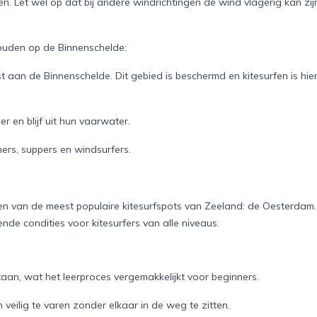
n. Let wel op dat bij andere windrichtingen de wind vlagerig kan zij
houden op de Binnenschelde:
st aan de Binnenschelde. Dit gebied is beschermd en kitesurfen is hie
r en blijf uit hun vaarwater.
rs, suppers en windsurfers.
en van de meest populaire kitesurfspots van Zeeland: de Oesterdam.
de condities voor kitesurfers van alle niveaus.
aan, wat het leerproces vergemakkelijkt voor beginners.
 veilig te varen zonder elkaar in de weg te zitten.