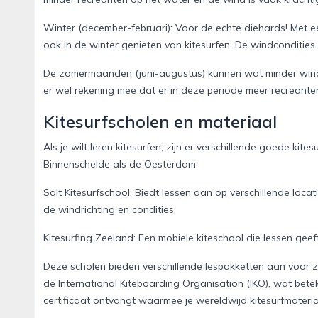
Winter (december-februari): Voor de echte diehards! Met 
ook in de winter genieten van kitesurfen. De windcondities 
De zomermaanden (juni-augustus) kunnen wat minder wind b
er wel rekening mee dat er in deze periode meer recreanten
Kitesurfscholen en materiaal
Als je wilt leren kitesurfen, zijn er verschillende goede ki
Binnenschelde als de Oesterdam:
Salt Kitesurfschool: Biedt lessen aan op verschillende loc
de windrichting en condities.
Kitesurfing Zeeland: Een mobiele kiteschool die lessen ge
Deze scholen bieden verschillende lespakketten aan voor
de International Kiteboarding Organisation (IKO), wat bete
certificaat ontvangt waarmee je wereldwijd kitesurfmateria