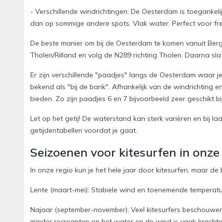
- Verschillende windrichtingen: De Oesterdam is toegankelij
dan op sommige andere spots. Vlak water: Perfect voor free
De beste manier om bij de Oesterdam te komen vanuit Berg
Tholen/Rilland en volg de N289 richting Tholen. Daarna sla
Er zijn verschillende "paadjes" langs de Oesterdam waar je
bekend als "bij de bank". Afhankelijk van de windrichting
bieden. Zo zijn paadjes 6 en 7 bijvoorbeeld zeer geschikt 
Let op het getij! De waterstand kan sterk variëren en bij 
getijdentabellen voordat je gaat.
Seizoenen voor kitesurfen in onze
In onze regio kun je het hele jaar door kitesurfen, maar de 
Lente (maart-mei): Stabiele wind en toenemende temperatu
Najaar (september-november): Veel kitesurfers beschouwen d
minder recreanten op het water en de wind is vaak krachtig