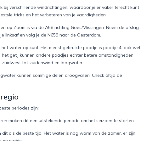
k bij verschillende windrichtingen, waardoor je er vaker terecht kunt
style tricks en het verbeteren van je vaardigheden.
en op Zoom is via de A58 richting Goes/Vlissingen. Neem de afslag
 je linksaf en volg je de N659 naar de Oesterdam.
 het water op kunt. Het meest gebruikte paadje is paadje 4, ook wel
 en het getij kunnen andere paadjes echter betere omstandigheden
bij zuidwest tot zuidenwind en laagwater.
laagwater kunnen sommige delen droogvallen. Check altijd de
 regio
beste periodes zijn:
ren maken dit een uitstekende periode om het seizoen te starten.
it als de beste tijd. Het water is nog warm van de zomer, er zijn
 en stabiel.