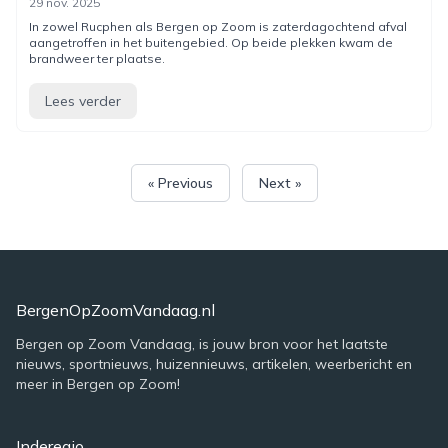
29 nov. 2025
In zowel Rucphen als Bergen op Zoom is zaterdagochtend afval
aangetroffen in het buitengebied. Op beide plekken kwam de
brandweer ter plaatse.
Lees verder
« Previous
Next »
BergenOpZoomVandaag.nl
Bergen op Zoom Vandaag, is jouw bron voor het laatste
nieuws, sportnieuws, huizennieuws, artikelen, weerbericht en
meer in Bergen op Zoom!
Inderegio