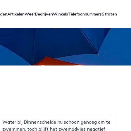
ngen
Artikelen
Weer
Bedrijven
Winkels
Telefoonnummers
Straten
Water bij Binnenschelde nu schoon genoeg om te
zwemmen, toch blijft het zwemadvies negatief