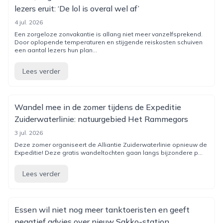
lezers eruit: ‘De lol is overal wel af’
4 jul. 2026
Een zorgeloze zonvakantie is allang niet meer vanzelfsprekend.
Door oplopende temperaturen en stijgende reiskosten schuiven
een aantal lezers hun plan...
Lees verder
Wandel mee in de zomer tijdens de Expeditie
Zuiderwaterlinie: natuurgebied Het Rammegors
3 jul. 2026
Deze zomer organiseert de Alliantie Zuiderwaterlinie opnieuw de
Expeditie! Deze gratis wandeltochten gaan langs bijzondere p...
Lees verder
Essen wil niet nog meer tanktoeristen en geeft
negatief advies over nieuw Sakko-station