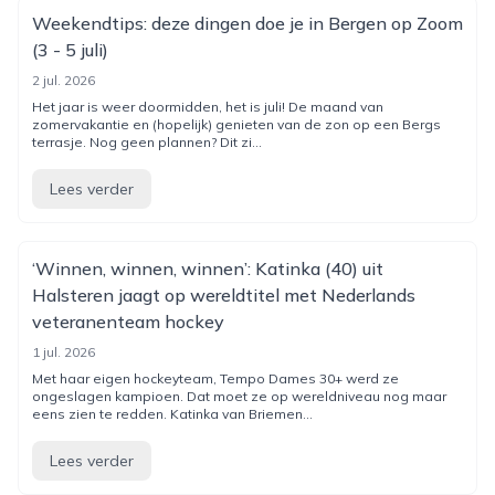
Weekendtips: deze dingen doe je in Bergen op Zoom
(3 - 5 juli)
2 jul. 2026
Het jaar is weer doormidden, het is juli! De maand van
zomervakantie en (hopelijk) genieten van de zon op een Bergs
terrasje. Nog geen plannen? Dit zi...
Lees verder
‘Winnen, winnen, winnen’: Katinka (40) uit
Halsteren jaagt op wereldtitel met Nederlands
veteranenteam hockey
1 jul. 2026
Met haar eigen hockeyteam, Tempo Dames 30+ werd ze
ongeslagen kampioen. Dat moet ze op wereldniveau nog maar
eens zien te redden. Katinka van Briemen...
Lees verder