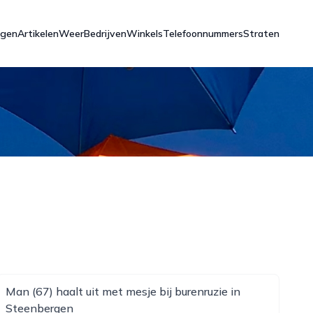
ngen
Artikelen
Weer
Bedrijven
Winkels
Telefoonnummers
Straten
Man (67) haalt uit met mesje bij burenruzie in
Steenbergen