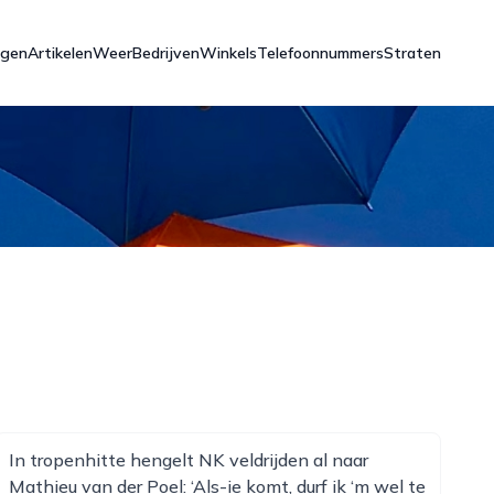
ngen
Artikelen
Weer
Bedrijven
Winkels
Telefoonnummers
Straten
In tropenhitte hengelt NK veldrijden al naar
Mathieu van der Poel: ‘Als-ie komt, durf ik ‘m wel te