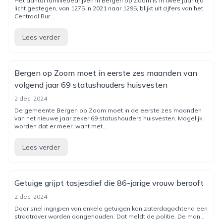
Het aantal familiebedrijven in Bergen op Zoom is in twee jaar tijd
licht gestegen, van 1275 in 2021 naar 1295, blijkt uit cijfers van het
Centraal Bur...
Lees verder
Bergen op Zoom moet in eerste zes maanden van
volgend jaar 69 statushouders huisvesten
2 dec. 2024
De gemeente Bergen op Zoom moet in de eerste zes maanden
van het nieuwe jaar zeker 69 statushouders huisvesten. Mogelijk
worden dat er meer, want met...
Lees verder
Getuige grijpt tasjesdief die 86-jarige vrouw berooft
2 dec. 2024
Door snel ingrijpen van enkele getuigen kon zaterdagochtend een
straatrover worden aangehouden. Dat meldt de politie. De man...