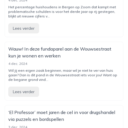
4 dec. 2024
Het percentage huishoudens in Bergen op Zoom dat kampt met
problematische schulden is voor het derde jaar op rij gestegen,
blijkt uit nieuwe cijfers v...
Lees verder
Wauw! In deze fundaparel aan de Wouwsestraat
kun je wonen en werken
4 dec. 2024
Wil jij een eigen zaak beginnen, maar wil je niet te ver van huis
gaan? Dan is dit pand in de Wouwsestraat iets voor jou! Want op
de begane grond vind...
Lees verder
‘El Professor’ moet jaren de cel in voor drugshandel
via puzzels en bordspellen
3 dec. 2024