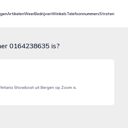
ngen
Artikelen
Weer
Bedrijven
Winkels
Telefoonnummers
Straten
mer 0164238635 is?
fetaria Showboat uit Bergen op Zoom is.