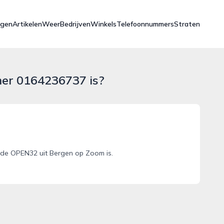
ngen
Artikelen
Weer
Bedrijven
Winkels
Telefoonnummers
Straten
mer 0164236737 is?
de OPEN32 uit Bergen op Zoom is.