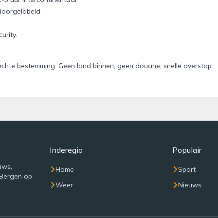
 doorgelabeld.
urity.
echte bestemming. Geen land binnen, geen douane, snelle overstap
Inderegio
Populair
uws,
Home
Sport
 Bergen op
Weer
Nieuws