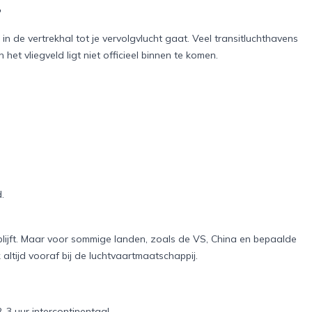
?
ht in de vertrekhal tot je vervolgvlucht gaat. Veel transitluchthavens
het vliegveld ligt niet officieel binnen te komen.
.
e blijft. Maar voor sommige landen, zoals de VS, China en bepaalde
 altijd vooraf bij de luchtvaartmaatschappij.
-3 uur intercontinentaal.