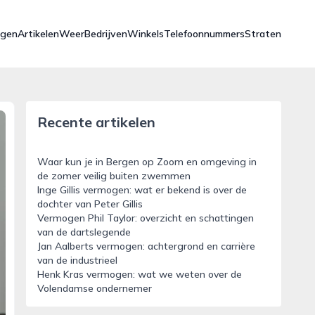
ngen
Artikelen
Weer
Bedrijven
Winkels
Telefoonnummers
Straten
Recente artikelen
Waar kun je in Bergen op Zoom en omgeving in
de zomer veilig buiten zwemmen
Inge Gillis vermogen: wat er bekend is over de
dochter van Peter Gillis
Vermogen Phil Taylor: overzicht en schattingen
van de dartslegende
Jan Aalberts vermogen: achtergrond en carrière
van de industrieel
Henk Kras vermogen: wat we weten over de
Volendamse ondernemer