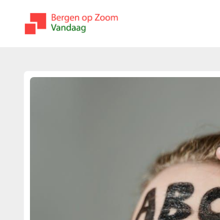
bergenopzoomvandaag.nl