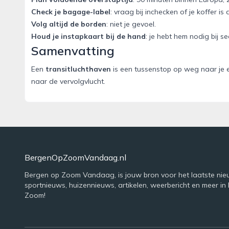
Check je bagage-label
: vraag bij inchecken of je koffer is
Volg altijd de borden
: niet je gevoel.
Houd je instapkaart bij de hand
: je hebt hem nodig bij sec
Samenvatting
Een
transitluchthaven
is een tussenstop op weg naar je 
naar de vervolgvlucht.
BergenOpZoomVandaag.nl
Bergen op Zoom Vandaag, is jouw bron voor het laatste nie
sportnieuws, huizennieuws, artikelen, weerbericht en meer in
Zoom!