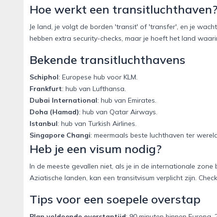
Hoe werkt een transitluchthaven
Je land, je volgt de borden 'transit' of 'transfer', en je wac
hebben extra security-checks, maar je hoeft het land waarin 
Bekende transitluchthavens
Schiphol
: Europese hub voor KLM.
Frankfurt
: hub van Lufthansa.
Dubai International
: hub van Emirates.
Doha (Hamad)
: hub van Qatar Airways.
Istanbul
: hub van Turkish Airlines.
Singapore Changi
: meermaals beste luchthaven ter wereld
Heb je een visum nodig?
In de meeste gevallen niet, als je in de internationale zon
Aziatische landen, kan een transitvisum verplicht zijn. Check
Tips voor een soepele overstap
Plan voldoende overstaptijd
: 90 minuten binnen Europa, 2