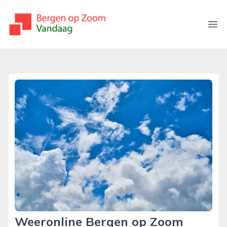
bergenopzoomvandaag.nl
Ope
Weeronline Bergen op Zoom