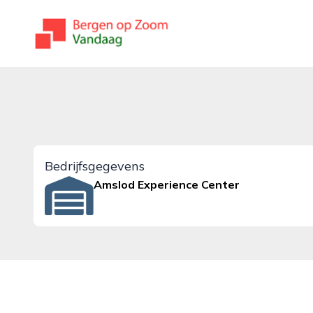
bergenopzoomvandaag.nl
Bedrijfsgegevens
Amslod Experience Center