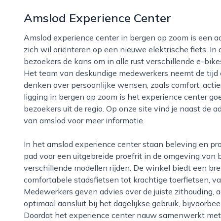
Amslod Experience Center
Amslod experience center in bergen op zoom is een aantrekkelijke bestemming voor iedereen die
zich wil oriënteren op een nieuwe elektrische fiets. In
bezoekers de kans om in alle rust verschillende e-bikes
Het team van deskundige medewerkers neemt de tijd
denken over persoonlijke wensen, zoals comfort, actie
ligging in bergen op zoom is het experience center g
bezoekers uit de regio. Op onze site vind je naast de
van amslod voor meer informatie.
In het amslod experience center staan beleving en proefrijden centraal. Bezoekers kunnen direct op
pad voor een uitgebreide proefrit in de omgeving van b
verschillende modellen rijden. De winkel biedt een bre
comfortabele stadsfietsen tot krachtige toerfietsen, 
Medewerkers geven advies over de juiste zithouding, a
optimaal aansluit bij het dagelijkse gebruik, bijvoorb
Doordat het experience center nauw samenwerkt met 