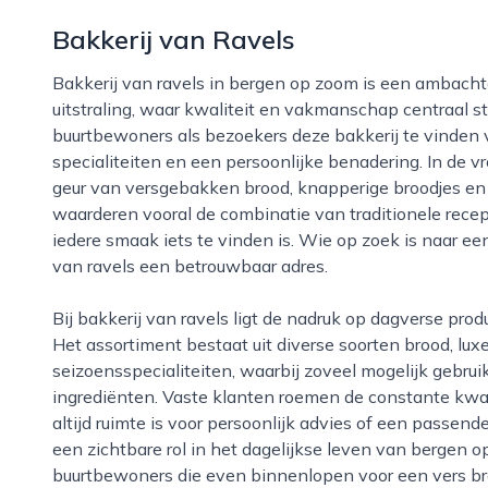
Bakkerij van Ravels
Bakkerij van ravels in bergen op zoom is een ambachtelijke bakkerij met een warme, vertrouwde
uitstraling, waar kwaliteit en vakmanschap centraal s
buurtbewoners als bezoekers deze bakkerij te vinden 
specialiteiten en een persoonlijke benadering. In de v
geur van versgebakken brood, knapperige broodjes en
waarderen vooral de combinatie van traditionele recept
iedere smaak iets te vinden is. Wie op zoek is naar ee
van ravels een betrouwbaar adres.
Bij bakkerij van ravels ligt de nadruk op dagverse producten, bereid met aandacht en oog voor detail.
Het assortiment bestaat uit diverse soorten brood, lux
seizoensspecialiteiten, waarbij zoveel mogelijk gebru
ingrediënten. Vaste klanten roemen de constante kwalit
altijd ruimte is voor persoonlijk advies of een passen
een zichtbare rol in het dagelijkse leven van bergen 
buurtbewoners die even binnenlopen voor een vers broo