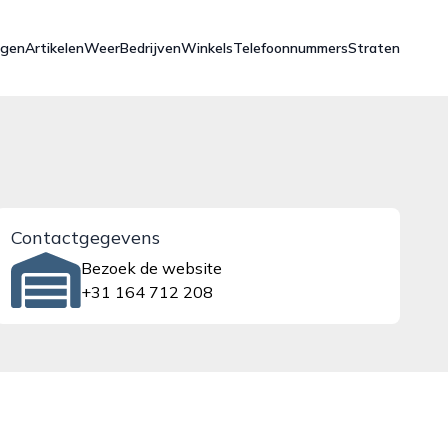
ngen
Artikelen
Weer
Bedrijven
Winkels
Telefoonnummers
Straten
Contactgegevens
Bezoek de website
+31 164 712 208