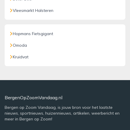
Vleesmarkt Halsteren
Hopmans Fietsgigant
Omoda
Kruidvat
BergenOpZoomVandaag.nl
Bergen op Zoom Vandaag, is jouw bron voor het laatste
nieuws, sportnieuws, huizennieuws, artikelen, weerbericht en
meer in Bergen op Zoom!