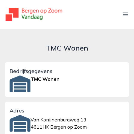
bergenopzoomvandaag.nl
Ope
TMC Wonen
Bedrijfsgegevens
TMC Wonen
Adres
Van Konijnenburgweg 13
4611HK Bergen op Zoom