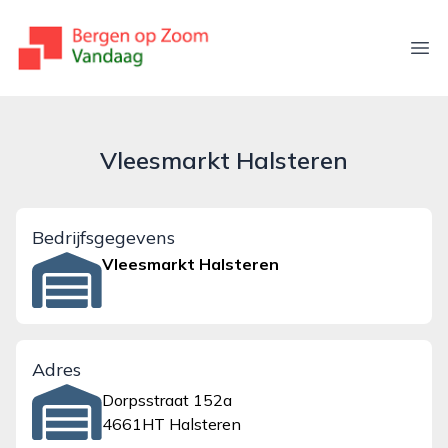
bergenopzoomvandaag.nl
Ope
Vleesmarkt Halsteren
Bedrijfsgegevens
Vleesmarkt Halsteren
Adres
Dorpsstraat 152a
4661HT Halsteren