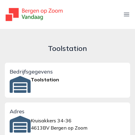
bergenopzoomvandaag.nl
Ope
Toolstation
Bedrijfsgegevens
Toolstation
Adres
Kruisakkers 34-36
4613BV Bergen op Zoom