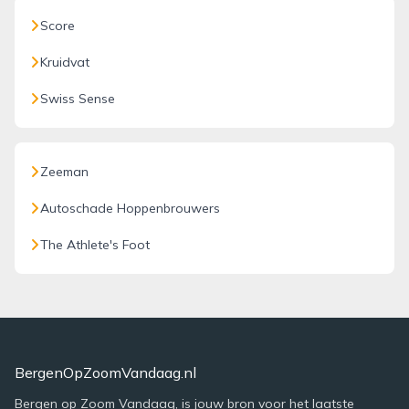
Score
Kruidvat
Swiss Sense
Zeeman
Autoschade Hoppenbrouwers
The Athlete's Foot
BergenOpZoomVandaag.nl
Bergen op Zoom Vandaag, is jouw bron voor het laatste