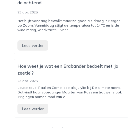
de ochtend
23 apr. 2025
Het blijft vandaag bewolkt maar zo goed als droog in Bergen
op Zoom. Vanmiddag stijgt de temperatuur tot 14 °C en is de
wind matig, windkracht 3. Vann...
Lees verder
Hoe weet je wat een Brabander bedoelt met ‘ja
zeetie’?
23 apr. 2025
Leuke keus, Paulien Cornelisse als jurylid bij De slimste mens.
Dat vindt haar voorganger Maarten van Rossem trouwens ook.
‘Er gingen namen rond van v...
Lees verder