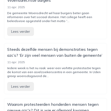
Woensdrechtse burgers
11 apr. 2025
De gemeente Woensdrecht wil haar burgers beter gaan
informeren over het sociaal domein. Het college heeft een
beleidsvisie opgesteld onder het motto “...
Lees verder
Steeds dezelfde mensen bij demonstraties tegen
azc’s? ‘Er zijn veel mensen van buiten de gemeente’
11 apr. 2025
Iedere week is het nu raak: weer een verhitte protestactie tegen
de komst van een asielzoekerscentra in een gemeente. In Uden
greep woensdagavond de...
Lees verder
Waarom protesteerden honderden mensen tegen
nieuwe azc's? Dit is wie er allemaal kwamen