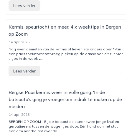
Lees verder
Kermis, speurtocht en meer: 4 x weektips in Bergen
op Zoom
14 apr. 2025
Nog even genieten van de kermis of liever iets anders doen? Van
een paasspeurtocht tot vroeg pieken op de dansvloer: dit zijn vier
uitjes in de week v...
Lees verder
Bergse Paaskermis weer in volle gang: ‘In de
botsauto’s ging je vroeger om indruk te maken op de
meiden’
14 apr. 2025
BERGEN OP ZOOM - Bij de botsauto’s sturen twee jonge knullen
geroutineerd tussen de wagentjes door. Eén hand aan het stuur,
één arm nonchalant over de...