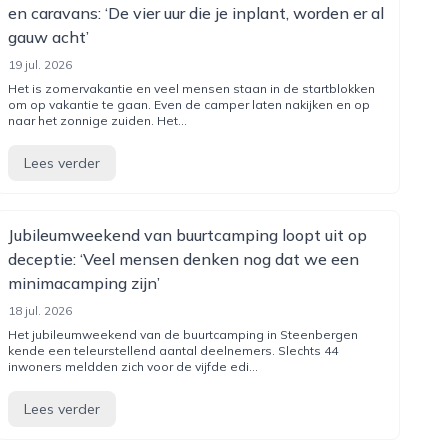
en caravans: ‘De vier uur die je inplant, worden er al
gauw acht’
19 jul. 2026
Het is zomervakantie en veel mensen staan in de startblokken
om op vakantie te gaan. Even de camper laten nakijken en op
naar het zonnige zuiden. Het...
Lees verder
Jubileumweekend van buurtcamping loopt uit op
deceptie: ‘Veel mensen denken nog dat we een
minimacamping zijn’
18 jul. 2026
Het jubileumweekend van de buurtcamping in Steenbergen
kende een teleurstellend aantal deelnemers. Slechts 44
inwoners meldden zich voor de vijfde edi...
Lees verder