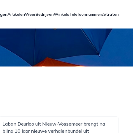
ngen
Artikelen
Weer
Bedrijven
Winkels
Telefoonnummers
Straten
Laban Deurloo uit Nieuw-Vossemeer brengt na
bijna 10 jaar nieuwe verhalenbundel uit