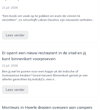
21 jul. 2026
"Een boek om vaak op te pakken en even de zinnen te
verzetten", zo omschrijft Laban Deurloo zijn nieuwste verhalen...
Lees verder
Er opent een nieuw restaurant in de stad en jij
kunt binnenkort voorproeven
21 jul. 2026
Ben jij wel te porren voor een hapje uit de Indische of
Surinaamse keuken? Goed nieuws! Binnenkort geniet je van
allerlei gerechten bij Indo&Zo, een n...
Lees verder
Monteurs in Heerle draaien overuren aan campers