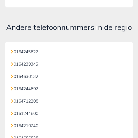
Andere telefoonnummers in de regio
0164245822
0164239345
0164630132
0164244892
0164712208
0161244800
0164210740