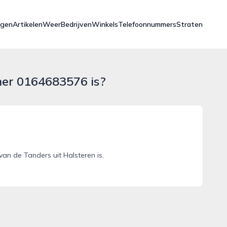
ngen
Artikelen
Weer
Bedrijven
Winkels
Telefoonnummers
Straten
mer 0164683576 is?
n de Tanders uit Halsteren is.