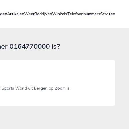
ngen
Artikelen
Weer
Bedrijven
Winkels
Telefoonnummers
Straten
mer 0164770000 is?
Sports World uit Bergen op Zoom is.