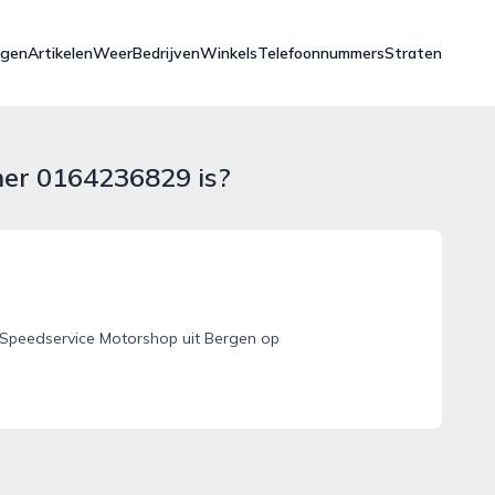
ngen
Artikelen
Weer
Bedrijven
Winkels
Telefoonnummers
Straten
mer 0164236829 is?
Speedservice Motorshop uit Bergen op