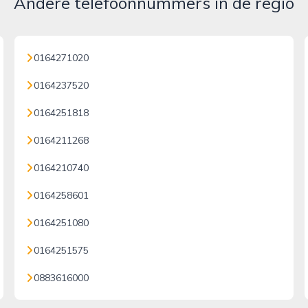
Andere telefoonnummers in de regio
0164271020
0164237520
0164251818
0164211268
0164210740
0164258601
0164251080
0164251575
0883616000